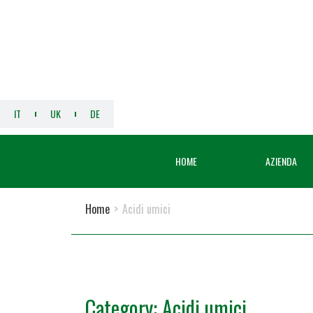
IT
UK
DE
HOME
AZIENDA
Home
>
Acidi umici
Category: Acidi umici