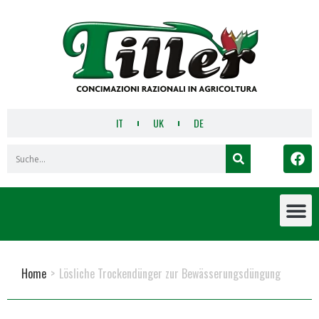
IT
UK
DE
Home
>
Lösliche Trockendünger zur Bewässerungsdüngung