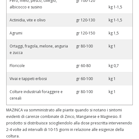
Pero, melo, pesco, ciliegio,
gr 100-120
albicocco e susino
kg 1-1,5
Actinidia, vite e olivo
gr 120-130
kg 1-1,5
Agrumi
gr 120-150
kg 1,5
Ortaggi, fragola, melone, anguria
gr 80-100
kg 1
e zucca
Floricole
gr 60-80
kg 0,7
Vivai e tappeti erbosi
gr 60-100
kg 1
Colture industriali foraggere e
gr 80-100
kg 1
cereali
MAZINCA va somministrato alle piante quando si notano i sintomi
evidenti di carenze combinate di Zinco, Manganese e Magnesio. Il
prodotto si distribuisce sciogliendolo alla dose prescritta intervenendo
2-4 volte ad intervalli di 10-15 giorni in relazione alle esigenze della
coltura.