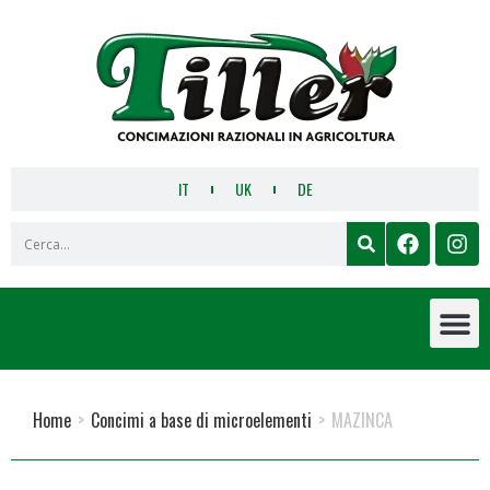
IT
UK
DE
Home
>
Concimi a base di microelementi
>
MAZINCA