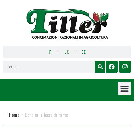
IT
UK
DE
Home
>
Concimi a base di rame