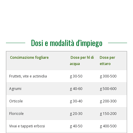
Dosi e modalità d'impiego
Concimazione fogliare
Dose per hl di
Dose per
acqua
ettaro
Frutteti, vite e actinidia
g 30-50
g 300-500
Agrumi
g 40-60
g 500-600
Orticole
g 30-40
g 200-300
Floricole
g 20-30
g 150-200
Vivai e tappeti erbosi
g 40-50
g 400-500